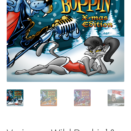
E-Book
Journal
Accessoire
Checkout Kasse
My Account
Über uns
AGB
Datenschutzerklärung