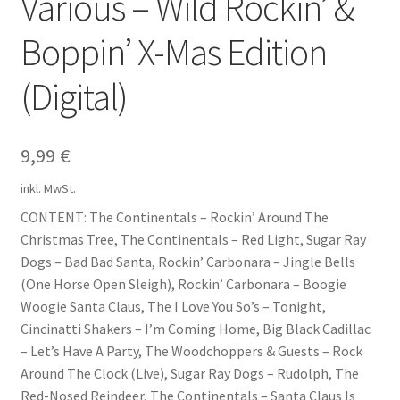
Various – Wild Rockin’ &
Impressum
Boppin’ X-Mas Edition
Kontakt
(Digital)
9,99
€
inkl. MwSt.
CONTENT: The Continentals – Rockin’ Around The
Christmas Tree, The Continentals – Red Light, Sugar Ray
Dogs – Bad Bad Santa, Rockin’ Carbonara – Jingle Bells
(One Horse Open Sleigh), Rockin’ Carbonara – Boogie
Woogie Santa Claus, The I Love You So’s – Tonight,
Cincinatti Shakers – I’m Coming Home, Big Black Cadillac
– Let’s Have A Party, The Woodchoppers & Guests – Rock
Around The Clock (Live), Sugar Ray Dogs – Rudolph, The
Red-Nosed Reindeer, The Continentals – Santa Claus Is