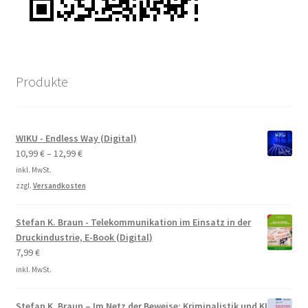
Produkte
WIKU - Endless Way (Digital)
10,99
€
–
12,99
€
inkl. MwSt.
zzgl.
Versandkosten
Stefan K. Braun - Telekommunikation im Einsatz in der
Druckindustrie, E-Book (Digital)
7,99
€
inkl. MwSt.
Stefan K. Braun – Im Netz der Beweise: Kriminalistik und KI