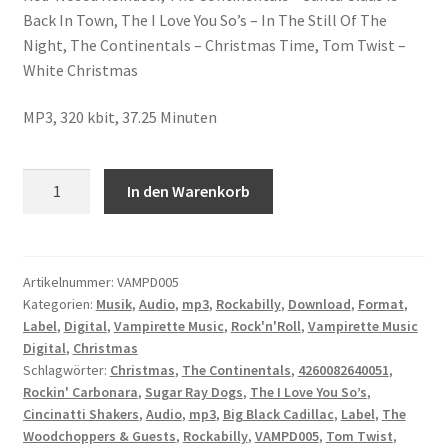
Back In Town, The I Love You So’s – In The Still Of The
Night, The Continentals – Christmas Time, Tom Twist –
White Christmas
MP3, 320 kbit, 37.25 Minuten
Various
A
In den Warenkorb
-
l
Wild
t
Rockin’
e
&
r
Artikelnummer:
VAMPD005
Kategorien:
Musik
,
Audio
,
mp3
,
Rockabilly
,
Download
,
Format
,
Boppin’
n
Label
,
Digital
,
Vampirette Music
,
Rock'n'Roll
,
Vampirette Music
X-
a
Digital
,
Christmas
Mas
t
Schlagwörter:
Christmas
,
The Continentals
,
4260082640051
,
Edition
i
Rockin' Carbonara
,
Sugar Ray Dogs
,
The I Love You So’s
,
(Digital)
v
Cincinatti Shakers
,
Audio
,
mp3
,
Big Black Cadillac
,
Label
,
The
Menge
e
Woodchoppers & Guests
,
Rockabilly
,
VAMPD005
,
Tom Twist
,