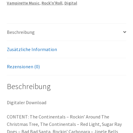
:
Vampirette Music
,
Rock'n'Roll
,
Digital
Beschreibung
Zusätzliche Information
Rezensionen (0)
Beschreibung
Digitaler Download
CONTENT: The Continentals – Rockin’ Around The
Christmas Tree, The Continentals – Red Light, Sugar Ray
Dogs – Bad Bad Santa, Rockin’ Carbonara – Jingle Bells