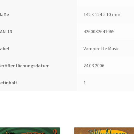
Maße
142 × 124 × 10 mm
EAN-13
4260082641065
abel
Vampirette Music
Veröffentlichungsdatum
24.03.2006
etinhalt
1