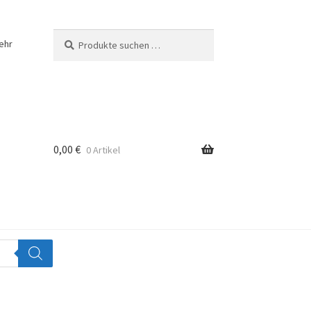
Suchen
Suchen
ehr
nach:
0,00
€
0 Artikel