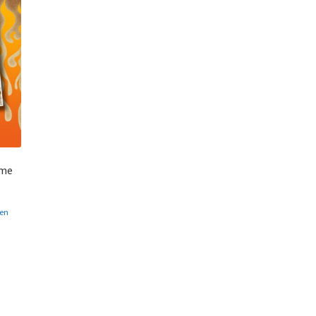
ime
en