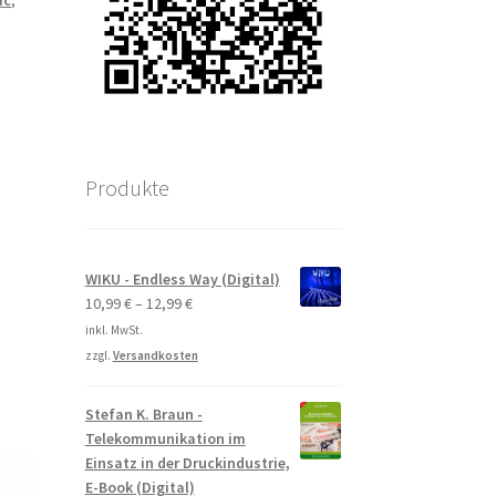
ic
,
Produkte
WIKU - Endless Way (Digital)
10,99
€
–
12,99
€
inkl. MwSt.
zzgl.
Versandkosten
Stefan K. Braun -
Telekommunikation im
Einsatz in der Druckindustrie,
E-Book (Digital)