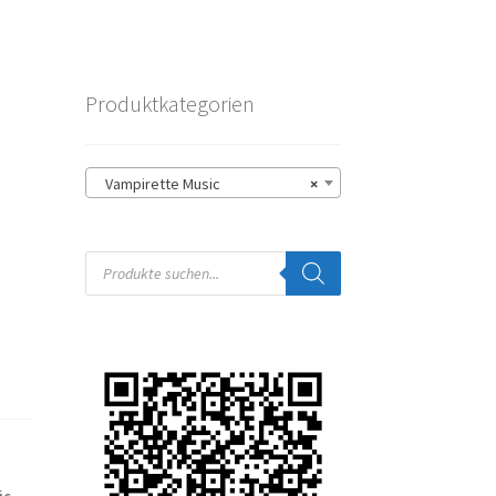
Produktkategorien
Vampirette Music
×
Products
search