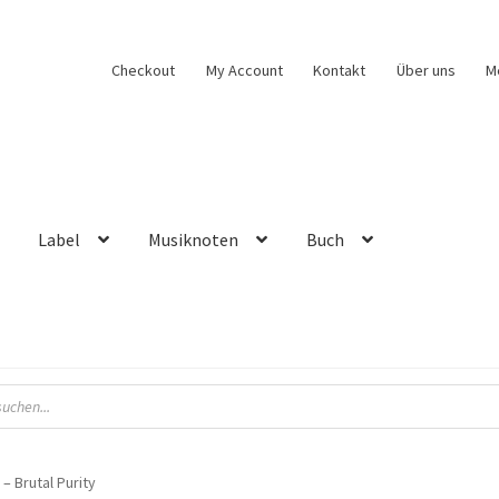
Checkout
My Account
Kontakt
Über uns
M
Label
Musiknoten
Buch
– Brutal Purity