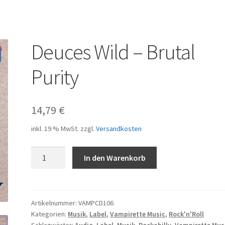
Deuces Wild – Brutal
Purity
14,79
€
inkl. 19 % MwSt.
zzgl.
Versandkosten
Deuces
A
In den Warenkorb
Wild
l
-
t
Brutal
e
Purity
r
Artikelnummer:
VAMPCD106
Kategorien:
Musik
,
Label
,
Vampirette Music
,
Rock'n'Roll
Menge
n