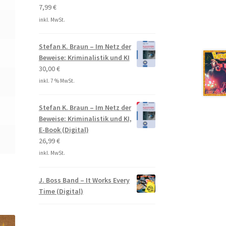
7,99
€
inkl. MwSt.
Stefan K. Braun – Im Netz der
Beweise: Kriminalistik und KI
30,00
€
inkl. 7 % MwSt.
Stefan K. Braun – Im Netz der
Beweise: Kriminalistik und KI,
E-Book (Digital)
26,99
€
inkl. MwSt.
J. Boss Band – It Works Every
Time (Digital)