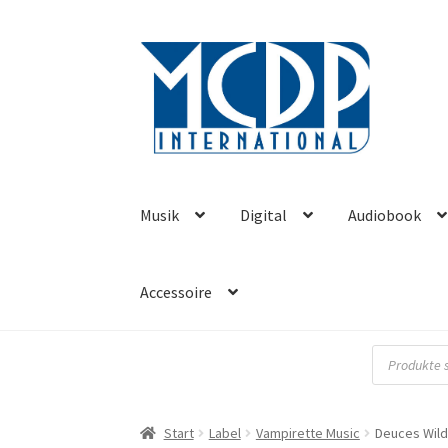
Zur
Zum
Navigation
Inhalt
springen
springen
Musik
Digital
Audiobook
Accessoire
Products
search
Start
Label
Vampirette Music
Deuces Wild 