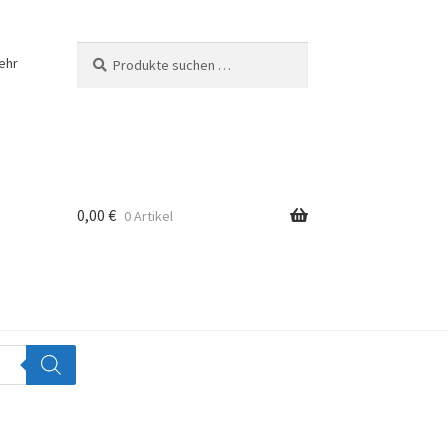
Suchen
Suchen
ehr
nach:
0,00
€
0 Artikel