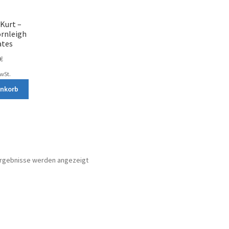
 Kurt –
ornleigh
ates
€
MwSt.
enkorb
Nach
 Ergebnisse werden angezeigt
Aktualität
sortiert