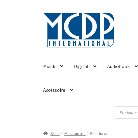
Zur
Zum
Navigation
Inhalt
springen
springen
Musik
Digital
Audiobook
Accessoire
Products
search
Start
Musiknoten
Partituren