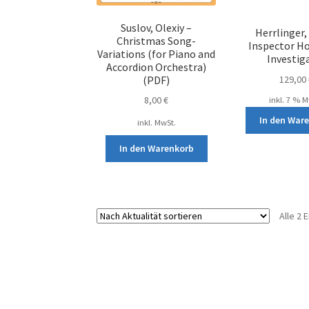
Suslov, Olexiy –
Herrlinger,
Christmas Song-
Inspector H
Variations (for Piano and
Investig
Accordion Orchestra)
(PDF)
129,00
8,00
€
inkl. 7 % 
In den War
inkl. MwSt.
In den Warenkorb
Alle 2