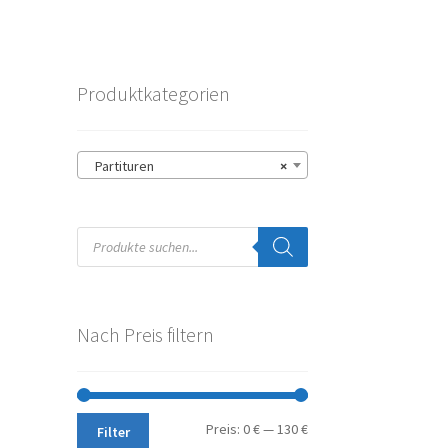
Produktkategorien
Partituren
×
Products
search
Nach Preis filtern
Min.
Max.
Preis:
0 €
—
130 €
Filter