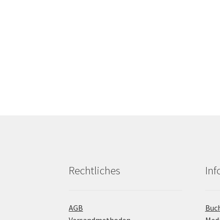
Rechtliches
In
AGB
Buc
Versandmethoden
Med