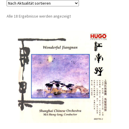
E-Book
Nach
Alle 18 Ergebnisse werden angezeigt
Journal
Aktualität
sortiert
Accessoire
Checkout Kasse
My Account
Über uns
AGB
Datenschutzerklärung