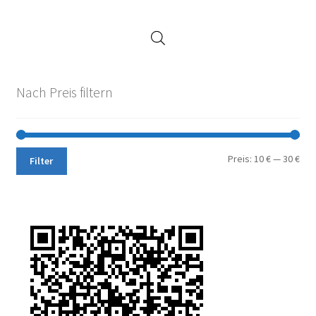
Nach Preis filtern
Min.
Max
Preis:
10 €
—
30 €
Filter
Pre
Pre