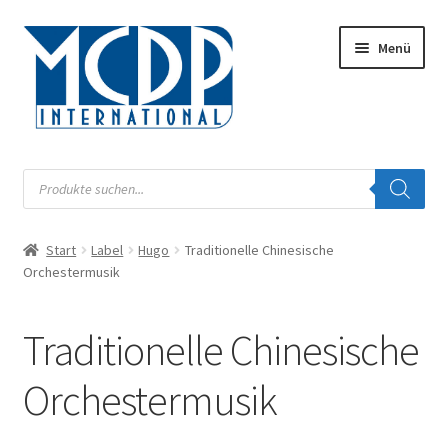
Zur
Zum
Menü
Navigation
Inhalt
springen
springen
Musik
Products
search
Digital
Start
Label
Hugo
Traditionelle Chinesische
Unterm
Audiobook
Orchestermusik
öffnen
Unterm
Label
öffnen
Traditionelle Chinesische
Unterm
Musiknoten
Orchestermusik
öffnen
Buch