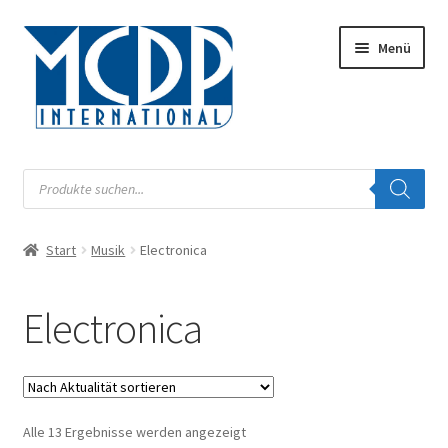
Zur
Zum
Menü
Navigation
Inhalt
springen
springen
Musik
Products
search
Digital
Start
Musik
Electronica
Unterm
Audiobook
öffnen
Unterm
Electronica
Label
öffnen
Unterm
Musiknoten
öffnen
Buch
Nach
Alle 13 Ergebnisse werden angezeigt