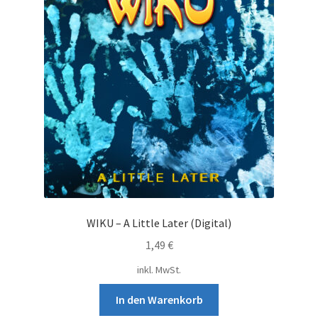
Die
Opti
könn
auf
der
Produ
gewä
werd
WIKU – A Little Later (Digital)
1,49
€
inkl. MwSt.
In den Warenkorb