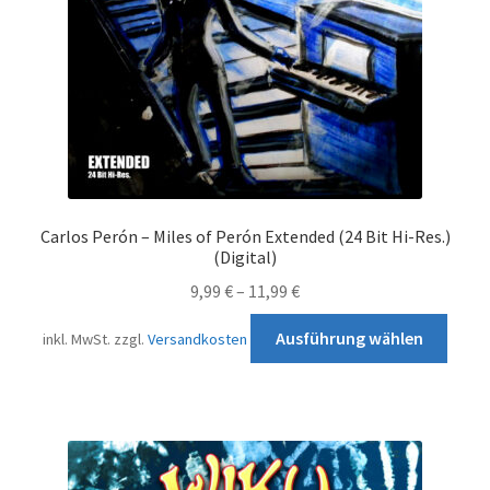
der
Produ
gewä
werd
Carlos Perón – Miles of Perón Extended (24 Bit Hi-Res.)
(Digital)
9,99
€
–
11,99
€
Diese
Ausführung wählen
inkl. MwSt.
zzgl.
Versandkosten
Prod
weist
mehr
Varia
auf.