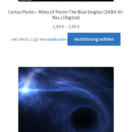
Carlos Perón – Miles of Perón The Blue Singles (24 Bit Hi-
Res.) (Digital)
2,99
€
–
3,99
€
Diese
Ausführung wählen
inkl. MwSt.
zzgl.
Versandkosten
Prod
weist
mehr
Varia
auf.
Die
Opti
könn
auf
der
Produ
gewä
werd