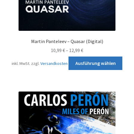
Martin Panteleev – Quasar (Digital)
10,99
€
–
12,99
€
Diese
Ausführung wählen
inkl. MwSt.
zzgl.
Versandkosten
Prod
weist
mehr
Varia
auf.
Die
Opti
könn
auf