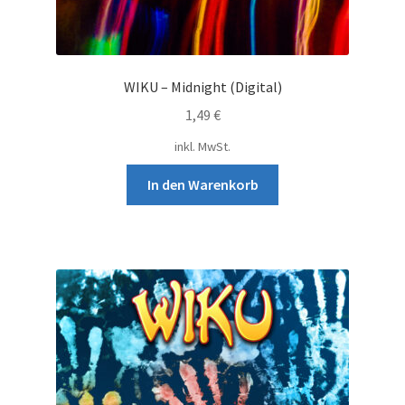
WIKU – Midnight (Digital)
1,49
€
inkl. MwSt.
In den Warenkorb