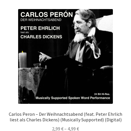
Aktualität
E-Book
sortiert
Journal
Accessoire
Checkout Kasse
My Account
Über uns
AGB
Carlos Peron – Der Weihnachtsabend (feat. Peter Ehrlich
Datenschutzerklärung
liest als Charles Dickens) (Musically Supported) (Digital)
2,99
€
–
4,99
€