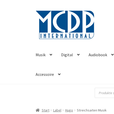
Zur
Zum
Navigation
Inhalt
springen
springen
Musik
Digital
Audiobook
Accessoire
Products
search
Start
Label
Hugo
Streichsaiten Musik