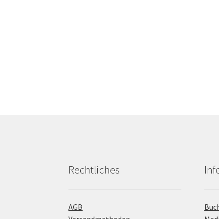
Rechtliches
In
AGB
Buc
Versandmethoden
Med