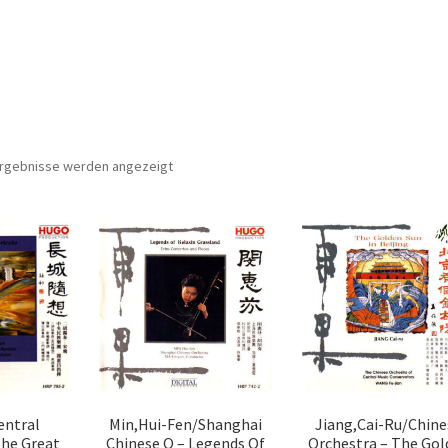
Nach
 Ergebnisse werden angezeigt
Aktualität
sortiert
entral
Min,Hui-Fen/Shanghai
Jiang,Cai-Ru/Chine
The Great
Chinese O – Legends Of
Orchestra – The Gol