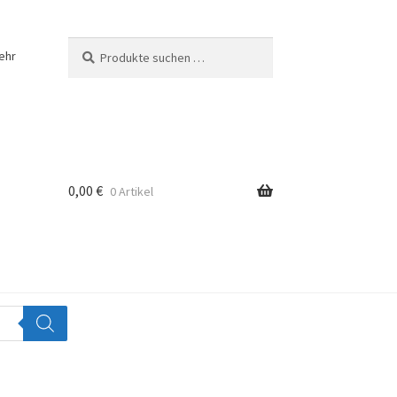
Suchen
Suchen
ehr
nach:
0,00
€
0 Artikel