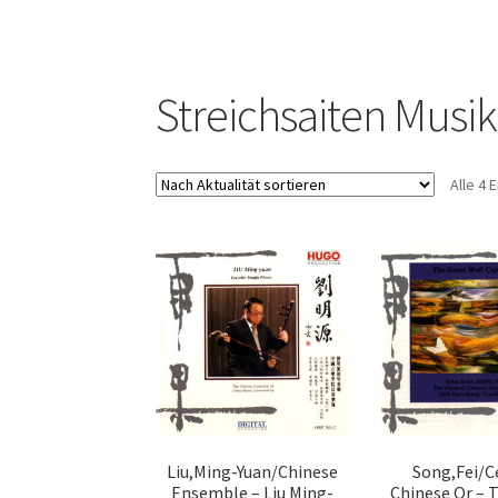
Streichsaiten Musik
Alle 4
Liu,Ming-Yuan/Chinese
Song,Fei/C
Ensemble – Liu Ming-
Chinese Or – 