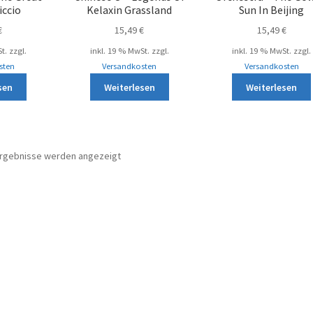
iccio
Kelaxin Grassland
Sun In Beijing
€
15,49
€
15,49
€
t.
zzgl.
inkl. 19 % MwSt.
zzgl.
inkl. 19 % MwSt.
zzgl.
sten
Versandkosten
Versandkosten
sen
Weiterlesen
Weiterlesen
Nach
 Ergebnisse werden angezeigt
Aktualität
sortiert