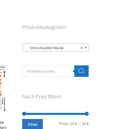
Produktkategorien
Streichsaiten Musik
×
Products
search
Nach Preis filtern
se
Min.
Max.
Preis:
10 €
—
20 €
Filter
den