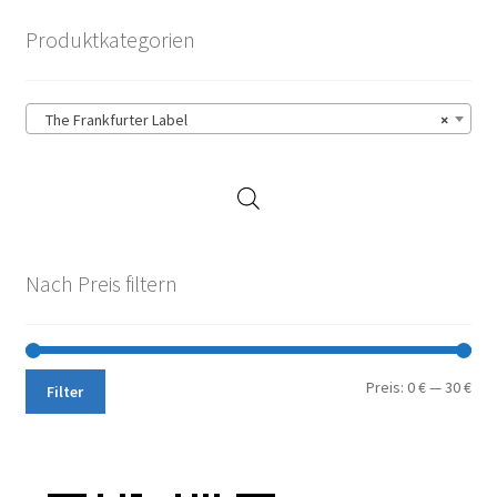
sortiert
Produktkategorien
The Frankfurter Label
×
Nach Preis filtern
Min.
Max
Preis:
0 €
—
30 €
Filter
Pre
Pre