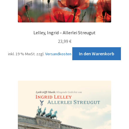
Wortspiel
Unterm
Musiknoten
öffnen
Lelley, Ingrid – Allerlei Streugut
Buch
23,99
€
In den Warenkorb
inkl. 19 % MwSt.
zzgl.
Versandkosten
E-Book
Journal
Accessoire
Checkout Kasse
My Account