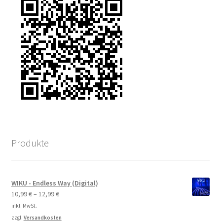
Produkte
WIKU - Endless Way (Digital)
10,99
€
–
12,99
€
inkl. MwSt.
zzgl.
Versandkosten