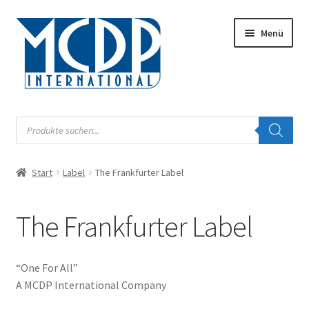
Zur
Zum
Menü
Navigation
Inhalt
springen
springen
Musik
Products
search
Digital
Start
Label
The Frankfurter Label
Unterm
Audiobook
öffnen
Unterm
The Frankfurter Label
Label
öffnen
Blue Continental
“One For All”
A MCDP International Company
Document Records