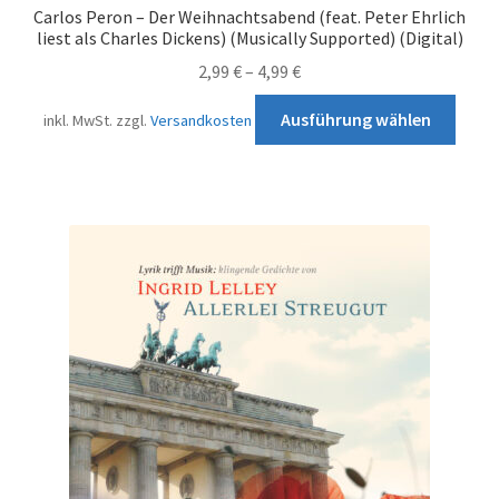
Painkiller N4
Carlos Peron – Der Weihnachtsabend (feat. Peter Ehrlich
liest als Charles Dickens) (Musically Supported) (Digital)
Roxon Records
2,99
€
–
4,99
€
Diese
Second Earth
Ausführung wählen
inkl. MwSt.
zzgl.
Versandkosten
Prod
weist
Schwiizer Zyt
mehr
Varia
Suite 51
auf.
Die
Swiss Dixie
Opti
könn
The Frankfurter Label
auf
der
Produ
Vampirette Music
gewä
werd
Vinyl Japan