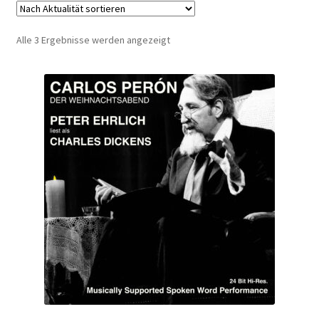
Foxclassix
Nach
Alle 3 Ergebnisse werden angezeigt
Foxrocks
Aktualität
sortiert
Fury Records
Helvetia Sound
Hugo
Kiigo
Musicradiostation
Nervous Records