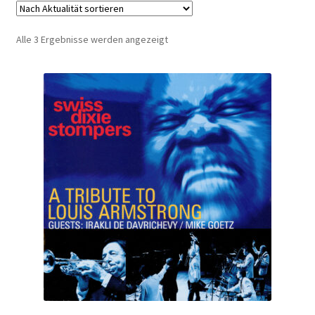
E-Book
Nach
Alle 3 Ergebnisse werden angezeigt
Journal
Aktualität
sortiert
Accessoire
Checkout Kasse
My Account
Über uns
AGB
Datenschutzerklärung