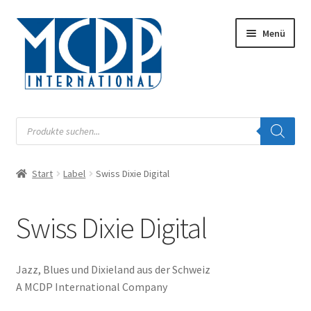
Zur
Zum
Menü
Navigation
Inhalt
springen
springen
Musik
Products
search
Digital
Start
Label
Swiss Dixie Digital
Unterm
Audiobook
öffnen
Unterm
Swiss Dixie Digital
Label
öffnen
Unterm
Musiknoten
öffnen
Jazz, Blues und Dixieland aus der Schweiz
A MCDP International Company
Buch