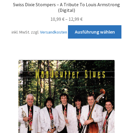
Impressum
Swiss Dixie Stompers – A Tribute To Louis Armstrong
(Digital)
Kontakt
10,99
€
–
12,99
€
Diese
Ausführung wählen
inkl. MwSt.
zzgl.
Versandkosten
Prod
weist
mehr
Varia
auf.
Die
Opti
könn
auf
der
Produ
gewä
werd