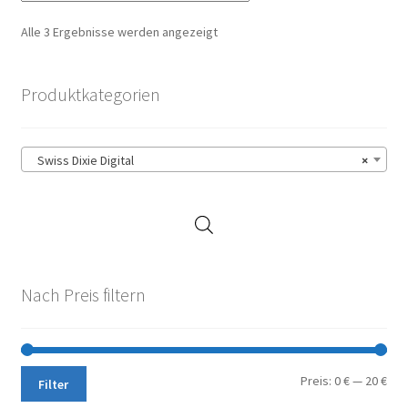
Nach
Alle 3 Ergebnisse werden angezeigt
Aktualität
sortiert
Produktkategorien
Swiss Dixie Digital
×
Nach Preis filtern
Min.
Max
Preis:
0 €
—
20 €
Filter