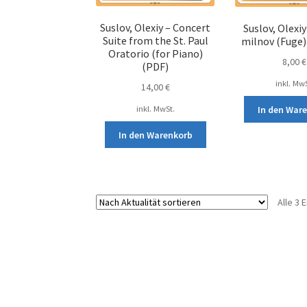
Suslov, Olexiy – Concert
Suslov, Olexi
Suite from the St. Paul
milnov (Fuge) 
Oratorio (for Piano)
8,00
€
(PDF)
inkl. MwS
14,00
€
In den War
inkl. MwSt.
In den Warenkorb
Alle 3