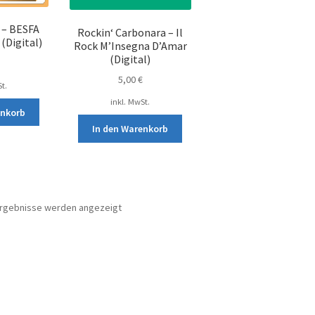
y – BESFA
Rockin‘ Carbonara – Il
(Digital)
Rock M’Insegna D’Amar
(Digital)
5,00
€
t.
inkl. MwSt.
enkorb
In den Warenkorb
Nach
 Ergebnisse werden angezeigt
Aktualität
sortiert