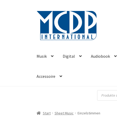
Zur
Zum
Navigation
Inhalt
springen
springen
Musik
Digital
Audiobook
Accessoire
Products
search
Start
Sheet Music
Einzelstimmen