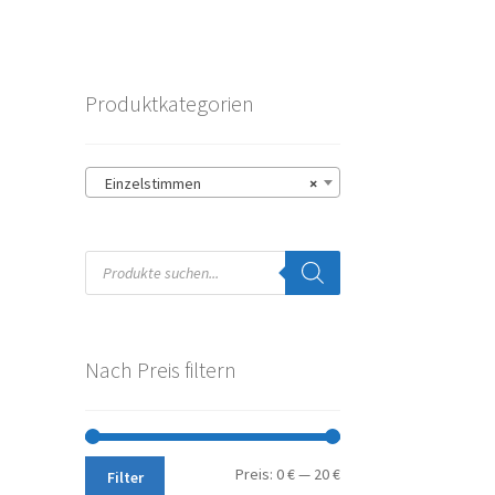
Produktkategorien
Einzelstimmen
×
Products
search
Nach Preis filtern
Min.
Max.
Preis:
0 €
—
20 €
Filter