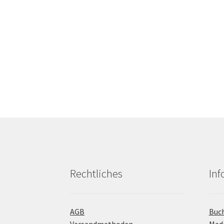
Rechtliches
In
AGB
Buc
Versandmethoden
Med