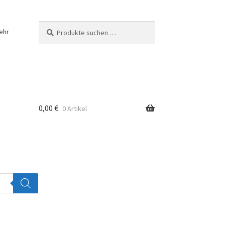
Suchen
Suchen
ehr
nach:
0,00
€
0 Artikel