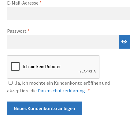
Impressum
Erforderlich
E-Mail-Adresse
*
i
v
Kontakt
e
:
Erforderlich
Passwort
*
Ja, ich möchte ein Kundenkonto eröffnen und
Erforderlich
akzeptiere die
Datenschutzerklärung
.
*
Neues Kundenkonto anlegen
A
l