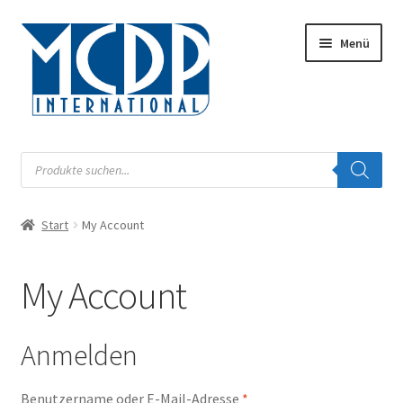
Zur
Zum
Menü
Navigation
Inhalt
springen
springen
Musik
Products
search
Digital
Start
My Account
Unterm
Audiobook
öffnen
Unterm
My Account
Label
öffnen
Unterm
Musiknoten
Anmelden
öffnen
Buch
Erforderlich
Benutzername oder E-Mail-Adresse
*