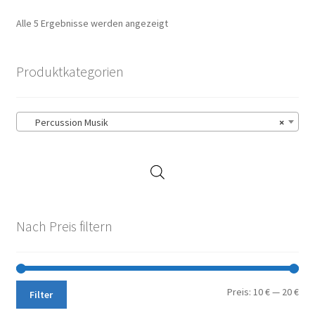
Nach
Alle 5 Ergebnisse werden angezeigt
Aktualität
sortiert
Produktkategorien
Percussion Musik
×
Nach Preis filtern
Min.
Max
Preis:
10 €
—
20 €
Filter
Pre
Pre