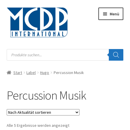
Zur
Zum
Menü
Navigation
Inhalt
springen
springen
Musik
Products
search
Digital
Start
Label
Hugo
Percussion Musik
Unterm
Audiobook
öffnen
Unterm
Percussion Musik
Label
öffnen
Unterm
Musiknoten
öffnen
Buch
Nach
Alle 5 Ergebnisse werden angezeigt