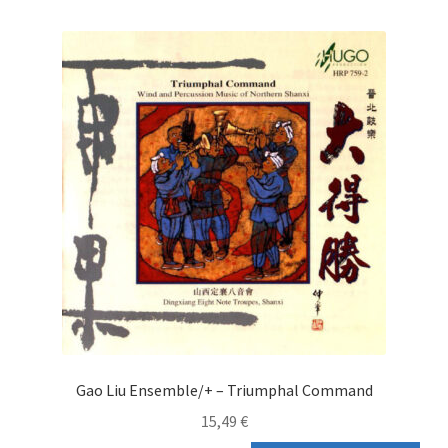
Aktualität
E-Book
sortiert
Journal
Accessoire
Checkout Kasse
My Account
Über uns
AGB
Gao Liu Ensemble/+ – Triumphal Command
Datenschutzerklärung
15,49
€