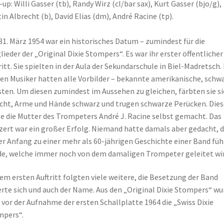
-up: Willi Gasser (tb), Randy Wirz (cl/bar sax), Kurt Gasser (bjo/g),
in Albrecht (b), David Elias (dm), André Racine (tp).
31. März 1954 war ein historisches Datum – zumindest für die
lieder der „Original Dixie Stompers“. Es war ihr erster öffentlicher
ritt. Sie spielten in der Aula der Sekundarschule in Biel-Madretsch. 
en Musiker hatten alle Vorbilder – bekannte amerikanische, schw
sten. Um diesen zumindest im Aussehen zu gleichen, färbten sie si
cht, Arme und Hände schwarz und trugen schwarze Perücken. Dies
e die Mutter des Trompeters André J. Racine selbst gemacht. Das
ert war ein großer Erfolg. Niemand hatte damals aber gedacht, 
er Anfang zu einer mehr als 60-jährigen Geschichte einer Band fü
e, welche immer noch von dem damaligen Trompeter geleitet wir
em ersten Auftritt folgten viele weitere, die Besetzung der Band
rte sich und auch der Name. Aus den „Original Dixie Stompers“ w
 vor der Aufnahme der ersten Schallplatte 1964 die „Swiss Dixie
mpers“.