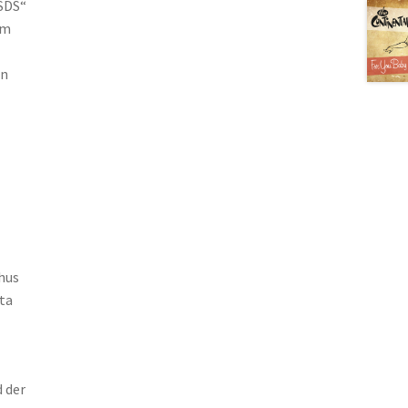
„SDS“
em
in
hus
ta
 der