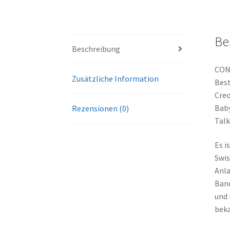
Be
Beschreibung
CONT
Zusätzliche Information
Best
Creo
Baby
Rezensionen (0)
Talk
Es i
Swis
Anla
Band
und 
beka