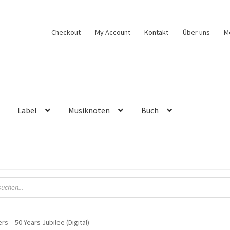
Checkout
My Account
Kontakt
Über uns
M
Label
Musiknoten
Buch
s – 50 Years Jubilee (Digital)