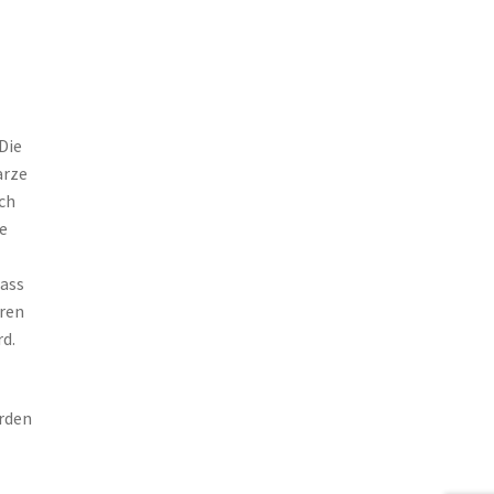
Die
arze
ch
e
dass
hren
d.
urden