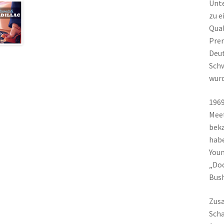
Unte
zu e
Qual
Prer
Deut
Schw
wurd
1969
Meet
beka
habe
Youn
„Doc
Bush
Zusa
Scha