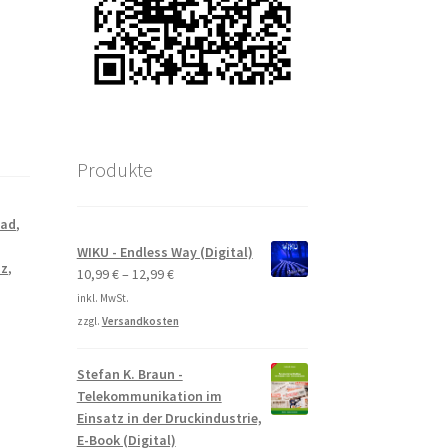
Produkte
oad
,
WIKU - Endless Way (Digital)
zz
,
10,99
€
–
12,99
€
inkl. MwSt.
zzgl.
Versandkosten
Stefan K. Braun -
Telekommunikation im
Einsatz in der Druckindustrie,
E-Book (Digital)