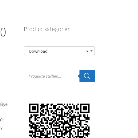
50
Produktkategorien
Download
×
Products
search
 Bye
n’t
My