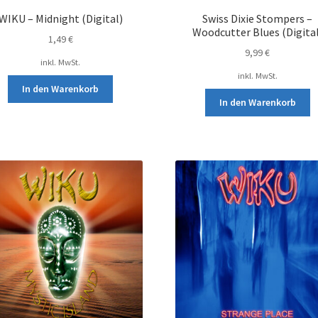
WIKU – Midnight (Digital)
Swiss Dixie Stompers –
Woodcutter Blues (Digital
1,49
€
9,99
€
inkl. MwSt.
inkl. MwSt.
In den Warenkorb
In den Warenkorb