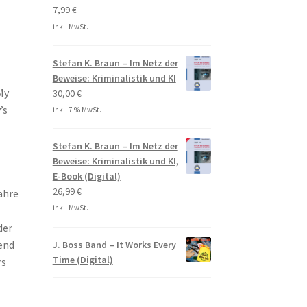
7,99
€
inkl. MwSt.
Stefan K. Braun – Im Netz der
Beweise: Kriminalistik und KI
My
30,00
€
’s
inkl. 7 % MwSt.
Stefan K. Braun – Im Netz der
Beweise: Kriminalistik und KI,
E-Book (Digital)
26,99
€
ahre
inkl. MwSt.
der
end
J. Boss Band – It Works Every
Time (Digital)
rs