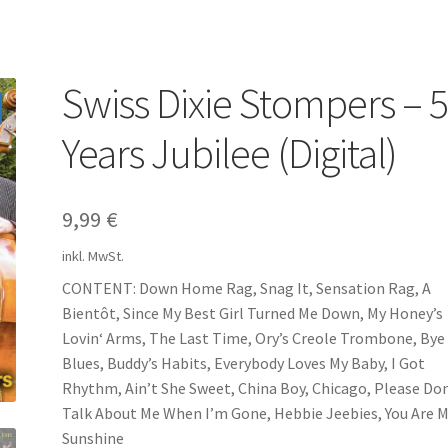
Swiss Dixie Stompers – 
Years Jubilee (Digital)
9,99
€
inkl. MwSt.
CONTENT: Down Home Rag, Snag It, Sensation Rag, A
Bientôt, Since My Best Girl Turned Me Down, My Honey’s
Lovin‘ Arms, The Last Time, Ory’s Creole Trombone, Bye
Blues, Buddy’s Habits, Everybody Loves My Baby, I Got
Rhythm, Ain’t She Sweet, China Boy, Chicago, Please Do
Talk About Me When I’m Gone, Hebbie Jeebies, You Are 
Sunshine