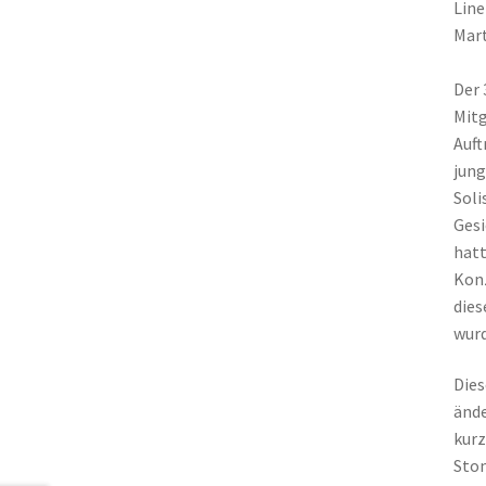
Line
Mart
Der 
Mitg
Auft
jung
Soli
Gesi
hatt
Konz
dies
wurd
Dies
ände
kurz
Sto