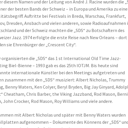
r diesem Namen und der Leitung von André J. Racine wurden die 
iner der besten Bands der Schweiz – in Europa und Amerika zu ein
itätsbegriff. Auftritte bei Festivals in Breda, Warschau, Frankfurt,
ov, Dresden, Ansbach und vielen anderen, sowie Radioaufnahmen 
schland und der Schweiz machten die „SDS“ zu Botschaftern des
eizer Jazz. 1974 erfolgte die erste Reise nach New Orleans – dort
en sie Ehrenbürger der „Crescent City“.
 organisierten die „SDS“ das 1 st International Old Time Jazz-
ing Biel-Bienne – 1993 gab es das 25th IOTJM. Bis heute sind
nnte internationale Künstler bei den Meetings aufgetreten und
n zusammen mit den „SDS“ musiziert: Albert Nicholas, Trummy
g, Benny Waters, Ken Colyer, Beryl Bryden, Big Jay Ginyard, Adolp
“ Cheatham, Chris Barber, the Viking Jazzband, Rod Mason, Berni
, John Crocker, Rod Mason, Roy Williams und viele andere.
mmen mit Albert Nicholas und später mit Benny Waters wurden
llplatten aufgenommen – Dokumente des Könnens der „SDS“ und