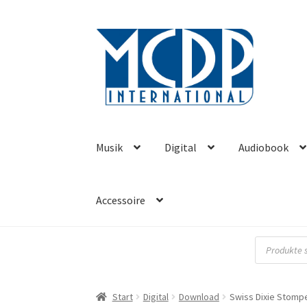
Zur
Zum
Navigation
Inhalt
springen
springen
Musik
Digital
Audiobook
Accessoire
Products
search
Start
Digital
Download
Swiss Dixie Stomper