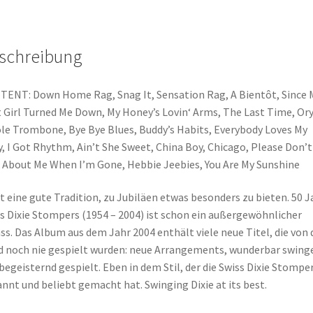
schreibung
ENT: Down Home Rag, Snag It, Sensation Rag, A Bientôt, Since 
 Girl Turned Me Down, My Honey’s Lovin‘ Arms, The Last Time, Ory
le Trombone, Bye Bye Blues, Buddy’s Habits, Everybody Loves My
, I Got Rhythm, Ain’t She Sweet, China Boy, Chicago, Please Don’t
 About Me When I’m Gone, Hebbie Jeebies, You Are My Sunshine
st eine gute Tradition, zu Jubiläen etwas besonders zu bieten. 50 J
s Dixie Stompers (1954 – 2004) ist schon ein außergewöhnlicher
ss. Das Album aus dem Jahr 2004 enthält viele neue Titel, die von 
 noch nie gespielt wurden: neue Arrangements, wunderbar swing
begeisternd gespielt. Eben in dem Stil, der die Swiss Dixie Stompe
nnt und beliebt gemacht hat. Swinging Dixie at its best.