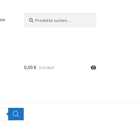
Suchen
Suchen
ehr
nach:
0,00
€
0 Artikel