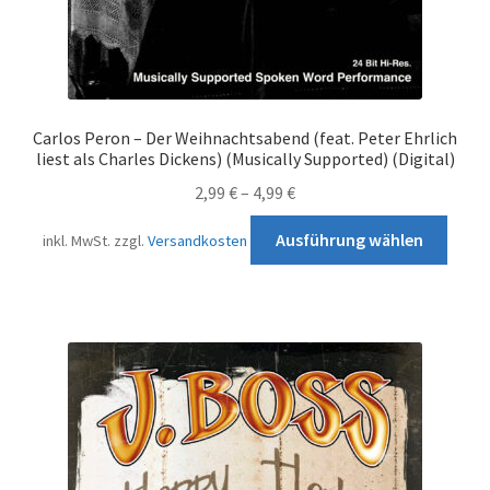
Carlos Peron – Der Weihnachtsabend (feat. Peter Ehrlich
liest als Charles Dickens) (Musically Supported) (Digital)
2,99
€
–
4,99
€
Diese
Ausführung wählen
inkl. MwSt.
zzgl.
Versandkosten
Prod
weist
mehr
Varia
auf.
Die
Opti
könn
auf