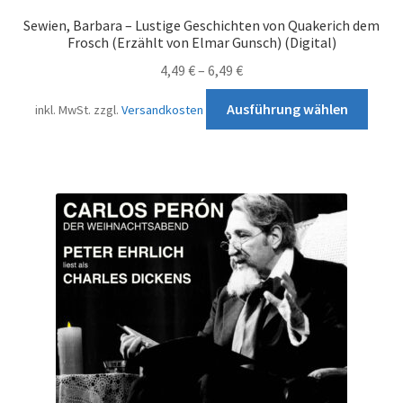
Sewien, Barbara – Lustige Geschichten von Quakerich dem
Frosch (Erzählt von Elmar Gunsch) (Digital)
4,49
€
–
6,49
€
Diese
Ausführung wählen
inkl. MwSt.
zzgl.
Versandkosten
Prod
weist
mehr
Varia
auf.
Die
Opti
könn
auf
der
Produ
gewä
werd