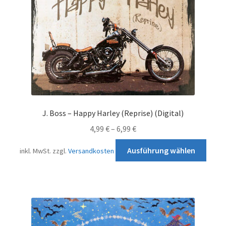
der
Produ
gewä
werd
J. Boss – Happy Harley (Reprise) (Digital)
4,99
€
–
6,99
€
Diese
Ausführung wählen
inkl. MwSt.
zzgl.
Versandkosten
Prod
weist
mehr
Varia
auf.
Die