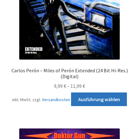
der
Produ
gewä
werd
Carlos Perón – Miles of Perón Extended (24 Bit Hi-Res.)
(Digital)
9,99
€
–
11,99
€
Diese
Ausführung wählen
inkl. MwSt.
zzgl.
Versandkosten
Prod
weist
mehr
Varia
auf.