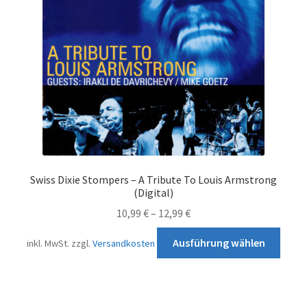
auf
der
Produktseite
gewählt
werden
Swiss Dixie Stompers – A Tribute To Louis Armstrong
(Digital)
10,99
€
–
12,99
€
Diese
Ausführung wählen
inkl. MwSt.
zzgl.
Versandkosten
Prod
weist
mehr
Varia