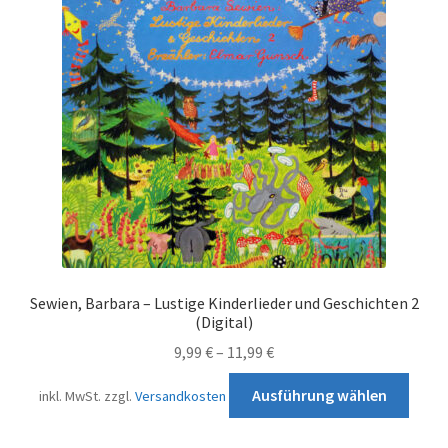
Opti
könn
auf
der
Produ
gewä
werd
Sewien, Barbara – Lustige Kinderlieder und Geschichten 2
(Digital)
9,99
€
–
11,99
€
Diese
Ausführung wählen
inkl. MwSt.
zzgl.
Versandkosten
Prod
weist