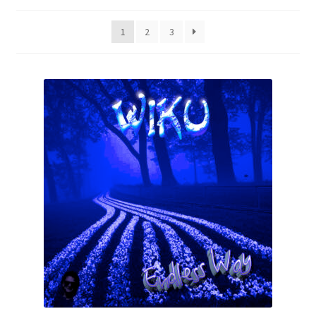
Aktualität
E-Book
sortiert
1
2
3
Journal
Accessoire
Checkout Kasse
My Account
Über uns
AGB
Datenschutzerklärung