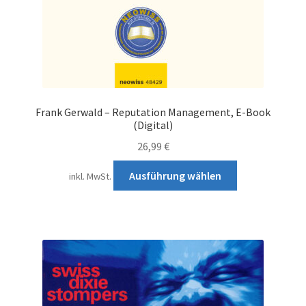
Frank Gerwald – Reputation Management, E-Book
(Digital)
26,99
€
Dieses
Ausführung wählen
inkl. MwSt.
Produkt
weist
mehrere
Varianten
auf.
Die
Optionen
können