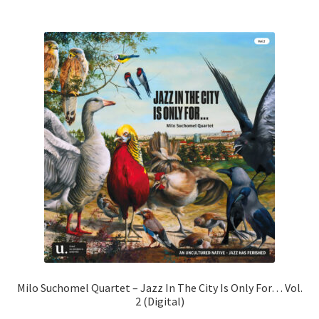
mehr
Varia
auf.
Die
Opti
könn
auf
der
Produ
gewä
werd
Milo Suchomel Quartet – Jazz In The City Is Only For… Vol.
2 (Digital)