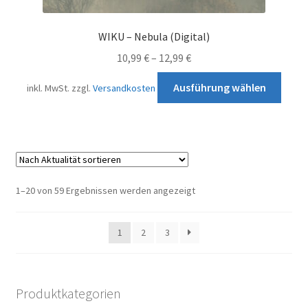
WIKU – Nebula (Digital)
10,99
€
–
12,99
€
Diese
Ausführung wählen
inkl. MwSt.
zzgl.
Versandkosten
Prod
weist
mehr
Varia
auf.
Die
Nach
1–20 von 59 Ergebnissen werden angezeigt
Opti
Aktualität
könn
sortiert
1
2
3
auf
der
Produ
gewä
Produktkategorien
werd