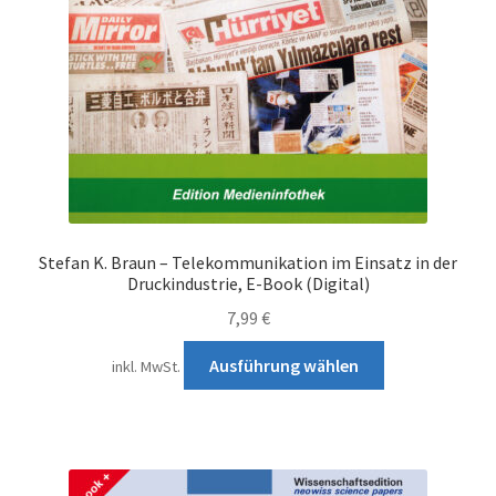
Stefan K. Braun – Telekommunikation im Einsatz in der
Druckindustrie, E-Book (Digital)
7,99
€
Dieses
Ausführung wählen
inkl. MwSt.
Produkt
weist
mehrere
Varianten
auf.