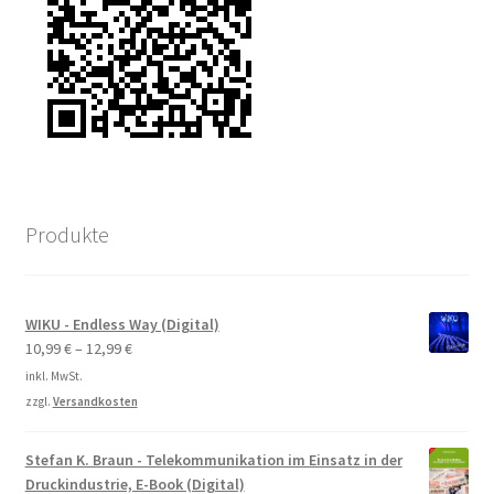
Produkte
WIKU - Endless Way (Digital)
10,99
€
–
12,99
€
inkl. MwSt.
zzgl.
Versandkosten
Stefan K. Braun - Telekommunikation im Einsatz in der
Druckindustrie, E-Book (Digital)