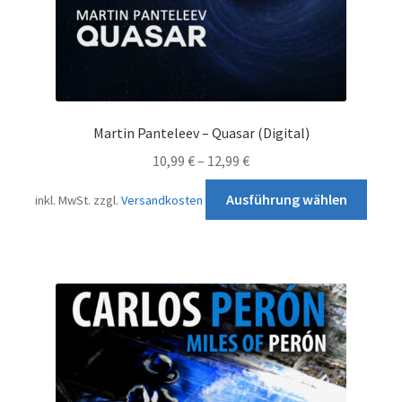
werd
Martin Panteleev – Quasar (Digital)
10,99
€
–
12,99
€
Diese
Ausführung wählen
inkl. MwSt.
zzgl.
Versandkosten
Prod
weist
mehr
Varia
auf.
Die
Opti
könn
auf