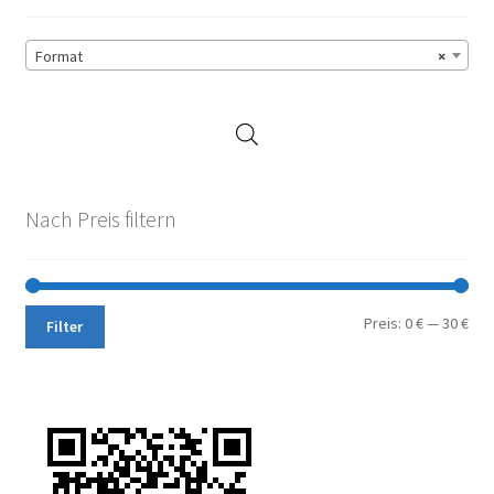
Format
×
Nach Preis filtern
Min.
Max
Preis:
0 €
—
30 €
Filter
Pre
Pre