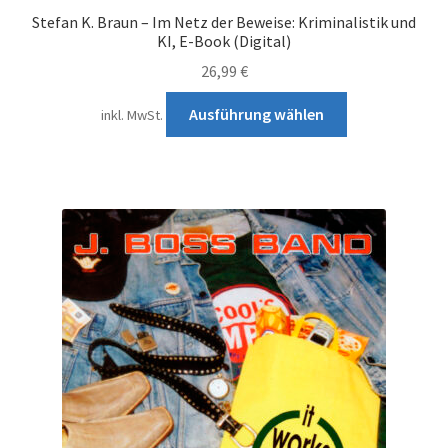
Stefan K. Braun – Im Netz der Beweise: Kriminalistik und
KI, E-Book (Digital)
26,99
€
Dieses
Ausführung wählen
inkl. MwSt.
Produkt
weist
mehrere
Varianten
auf.
Die
Optionen
können
auf
der
Produktseite
gewählt
werden