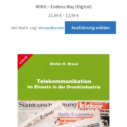
Impressum
WIKU – Endless Way (Digital)
Kontakt
10,99
€
–
12,99
€
Diese
Ausführung wählen
inkl. MwSt.
zzgl.
Versandkosten
Prod
weist
mehr
Varia
auf.
Die
Opti
könn
auf
der
Produ
gewä
werd