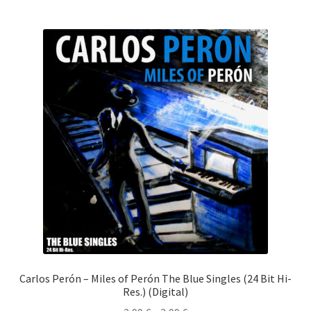
mehr
Varia
auf.
Die
Opti
könn
auf
der
Produ
gewä
werd
Carlos Perón – Miles of Perón The Blue Singles (24 Bit Hi-
Res.) (Digital)