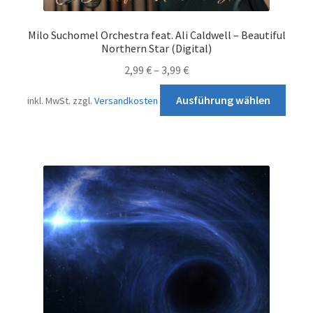
Milo Suchomel Orchestra feat. Ali Caldwell – Beautiful
Northern Star (Digital)
2,99
€
–
3,99
€
Diese
Ausführung wählen
inkl. MwSt.
zzgl.
Versandkosten
Prod
weist
mehr
Varia
auf.
Die
Opti
könn
auf
der
Produ
gewä