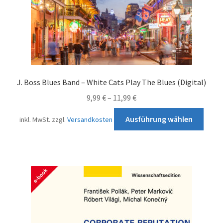
J. Boss Blues Band – White Cats Play The Blues (Digital)
9,99
€
–
11,99
€
Diese
Ausführung wählen
inkl. MwSt.
zzgl.
Versandkosten
Prod
weist
mehr
Varia
auf.
Die
Opti
könn