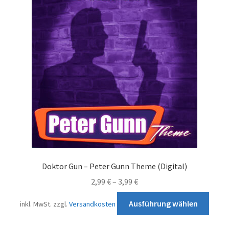
Die
Opti
könn
auf
der
Produ
gewä
werd
Doktor Gun – Peter Gunn Theme (Digital)
2,99
€
–
3,99
€
Diese
Ausführung wählen
inkl. MwSt.
zzgl.
Versandkosten
Prod
weist