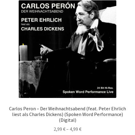
auf.
Die
Opti
könn
auf
der
Produ
gewä
werd
Carlos Peron – Der Weihnachtsabend (feat. Peter Ehrlich
liest als Charles Dickens) (Spoken Word Performance)
(Digital)
2,99
€
–
4,99
€