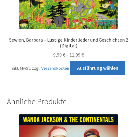
Sewien, Barbara – Lustige Kinderlieder und Geschichten 2
(Digital)
9,99
€
–
11,99
€
Diese
Ausführung wählen
inkl. MwSt.
zzgl.
Versandkosten
Prod
weist
mehr
Varia
Ähnliche Produkte
auf.
Die
Opti
könn
auf