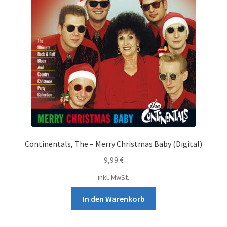
der
Produ
gewä
werd
Continentals, The – Merry Christmas Baby (Digital)
9,99
€
inkl. MwSt.
In den Warenkorb