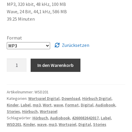
MP3, 320 kbit, 48 kHz, 100 MB
Wave, 24 Bit, 44,1 kHz, 586 MB
39.25 Minuten
Format
Zurücksetzen
Sewien,
In den Warenkorb
Barbara
A
-
l
Lustige
t
Geschichten
Artikelnummer:
WSD201
e
Kategorien:
Wortspiel Digital
,
Download
,
Hörbuch Digital
,
von
r
Kinder
,
Label
,
mp3
,
Wort
,
wave
,
Format
,
Digital
,
Audiobook
,
Quakerich
Stories
,
Hörbuch
,
Wortspiel
n
dem
Schlagwörter:
Hörbuch
,
Audiobook
,
4260082642017
,
Label
,
a
Frosch
WSD201
,
Kinder
,
wave
,
mp3
,
Wortspiel
,
Digital
,
Stories
t
(Erzählt