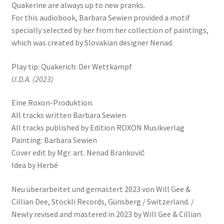
Quakerine are always up to new pranks.
For this audiobook, Barbara Sewien provided a motif
specially selected by her from her collection of paintings,
which was created by Slovakian designer Nenad.
Play tip: Quakerich: Der Wettkampf
U.D.A. (2023)
Eine Roxon-Produktion.
All tracks written Barbara Sewien
All tracks published by Edition ROXON Musikverlag
Painting: Barbara Sewien
Cover edit by Mgr. art. Nenad Branković
Idea by Herbé
Neu überarbeitet und gemastert 2023 von Will Gee &
Cillian Dee, Stöckli Records, Günsberg / Switzerland. /
Newly revised and mastered in 2023 by Will Gee & Cillian