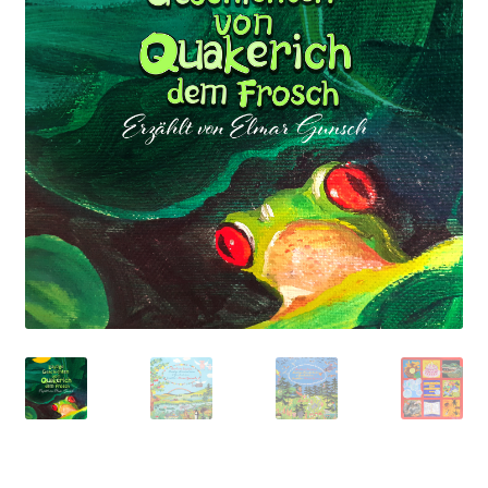
E-Book
Journal
Accessoire
Checkout Kasse
My Account
Über uns
AGB
Datenschutzerklärung