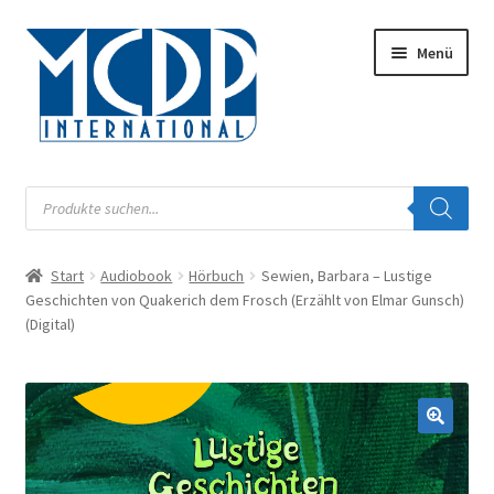
Zur
Zum
Menü
Navigation
Inhalt
springen
springen
Musik
Products
search
Digital
Start
Audiobook
Hörbuch
Sewien, Barbara – Lustige
Unterm
Audiobook
Geschichten von Quakerich dem Frosch (Erzählt von Elmar Gunsch)
öffnen
(Digital)
Unterm
Label
öffnen
Unterm
Musiknoten
öffnen
Buch