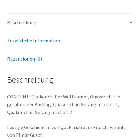
i
von
v
Elmar
e
Gunsch)
Beschreibung
:
(Digital)
Menge
Zusätzliche Information
Rezensionen (0)
Beschreibung
CONTENT: Quakerich: Der Wettkampf, Quakerich: Ein
gefährlicher Ausflug, Quakerich in Gefangenschaft 1,
Quakerich in Gefangenschaft 2
Lustige Geschichten von Quakerich dem Frosch. Erzählt
von Elmar Gusch.