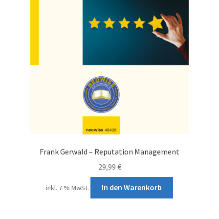
gewählt
werden
Frank Gerwald – Reputation Management
29,99
€
In den Warenkorb
inkl. 7 % MwSt.