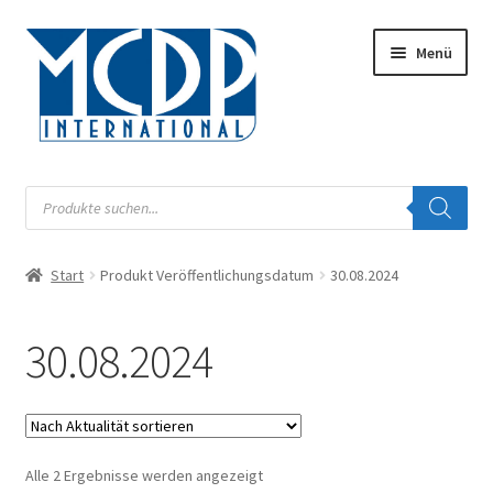
Zur
Zum
Menü
Navigation
Inhalt
springen
springen
Musik
Products
search
Digital
Start
Produkt Veröffentlichungsdatum
30.08.2024
Unterm
Audiobook
öffnen
Unterm
30.08.2024
Label
öffnen
Unterm
Musiknoten
öffnen
Buch
Nach
Alle 2 Ergebnisse werden angezeigt