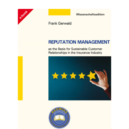
Aktualität
E-Book
sortiert
Journal
Accessoire
Checkout Kasse
My Account
Über uns
AGB
Datenschutzerklärung