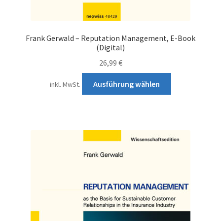
Impressum
Kontakt
Frank Gerwald – Reputation Management, E-Book
(Digital)
26,99
€
Dieses
Ausführung wählen
inkl. MwSt.
Produkt
weist
mehrere
Varianten
auf.
Die
Optionen
können
auf
der
Produktseite